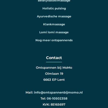
Bedrijfsstoelmassage
Holistic pulsing
Ayurvedische massage
Klankmassage
Lomi lomi massage
Nog meer ontspannends
Contact
Ontspannen bij MoMo
Olmlaan 19
6663 EP Lent
Mail:
info@ontspannenbijmomo.nl
Tel:
06-10502358
KVK: 85165697